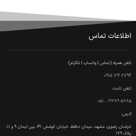
باغ کتاب تهران
تور مجازی
اطلاعات تماس
تلفن همراه (تماس | واتساپ | تلگرام):
0915 124 2794
تلفن ثابت:
051 – 3389 5885
آدرس:
خراسان رضوی، مشهد، میدان حافظ، خیابان کوشش ۴۱، بین ایمان ۹ و ۱۱،
پلاک ۱۷۹