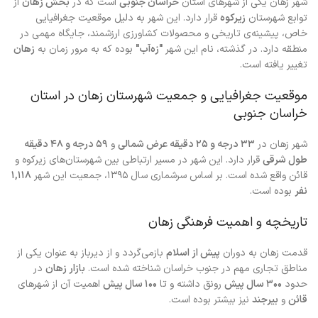
شهر زهان یکی از شهرهای استان
خراسان جنوبی
است که در
بخش زهان
از
توابع شهرستان
زیرکوه
قرار دارد. این شهر به دلیل موقعیت جغرافیایی
خاص، پیشینه‌ی تاریخی و محصولات کشاورزی ارزشمند، جایگاه مهمی در
منطقه دارد. در گذشته، نام این شهر
"زه‌آب"
بوده که به مرور زمان به
زهان
تغییر یافته است.
موقعیت جغرافیایی و جمعیت شهرستان زهان در استان
خراسان جنوبی
شهر زهان در
۳۳ درجه و ۲۵ دقیقه عرض شمالی
و
۵۹ درجه و ۴۸ دقیقه
طول شرقی
قرار دارد. این شهر در مسیر ارتباطی بین شهرستان‌های زیرکوه و
قائن واقع شده است. بر اساس سرشماری سال ۱۳۹۵، جمعیت این شهر
۱,۱۱۸
نفر
بوده است.
تاریخچه و اهمیت فرهنگی زهان
قدمت زهان به دوران
پیش از اسلام
بازمی‌گردد و از دیرباز به عنوان یکی از
مناطق تجاری مهم در جنوب خراسان شناخته شده است.
بازار زهان
در
حدود
۳۰۰ سال پیش
رونق داشته و تا
۱۰۰ سال پیش
اهمیت آن از شهرهای
قائن
و
بیرجند
نیز بیشتر بوده است.