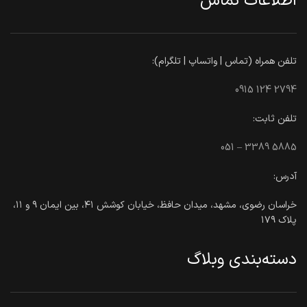
اطلاعات تماس
تلفن همراه (تماس | واتساپ | تلگرام):
0915 124 2794
تلفن ثابت:
051 – 3389 5885
آدرس:
خراسان رضوی، مشهد، میدان حافظ، خیابان کوشش ۴۱، بین ایمان ۹ و ۱۱،
پلاک ۱۷۹
دسته‌بندی وبلاگ