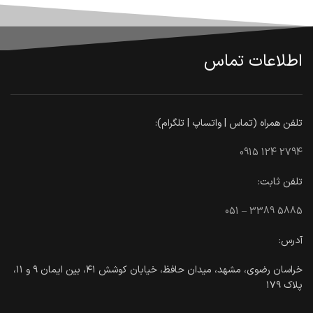
اطلاعات تماس
تلفن همراه (تماس | واتساپ | تلگرام):
0915 124 2794
تلفن ثابت:
051 – 3389 5885
آدرس:
خراسان رضوی، مشهد، میدان حافظ، خیابان کوشش ۴۱، بین ایمان ۹ و ۱۱،
پلاک ۱۷۹