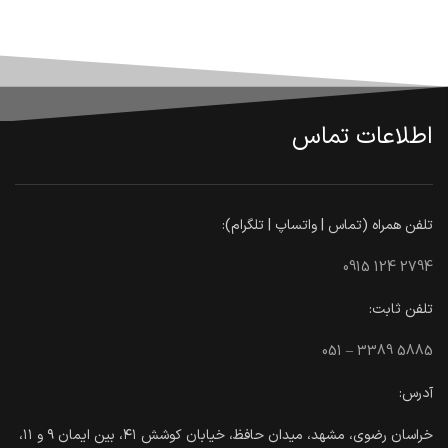
باغ کتاب تهران
تور مجازی
اطلاعات تماس
تلفن همراه (تماس | واتساپ | تلگرام):
0915 124 2794
تلفن ثابت:
051 – 3389 5885
آدرس:
خراسان رضوی، مشهد، میدان حافظ، خیابان کوشش ۴۱، بین ایمان ۹ و ۱۱،