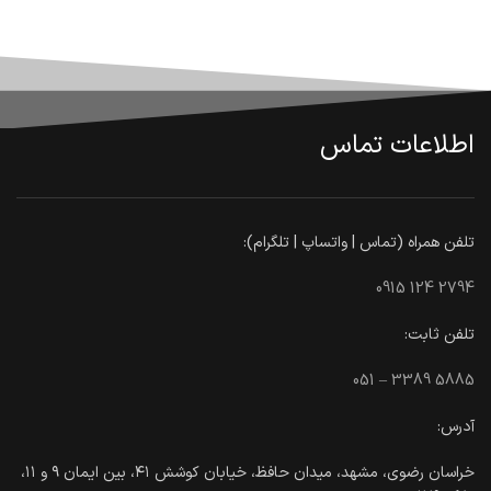
اطلاعات تماس
تلفن همراه (تماس | واتساپ | تلگرام):
0915 124 2794
تلفن ثابت:
051 – 3389 5885
آدرس:
خراسان رضوی، مشهد، میدان حافظ، خیابان کوشش ۴۱، بین ایمان ۹ و ۱۱،