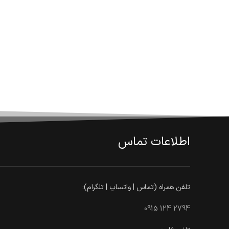
اطلاعات تماس
تلفن همراه (تماس | واتساپ | تلگرام):
0915 124 2794